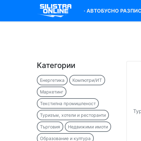
·
АВТОБУСНО РАЗПИ
Категории
Енергетика
Компютри/ИТ
Маркетинг
Текстилна промишленост
Ту
Туризъм, хотели и ресторанти
Търговия
Недвижими имоти
Образование и култура