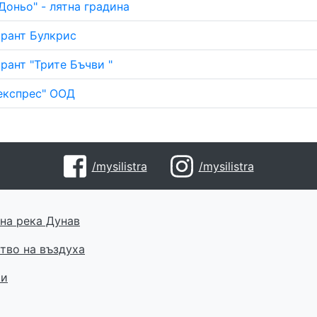
Доньо" - лятна градина
рант Булкрис
рант "Трите Бъчви "
експрес" ООД
/mysilistra
/mysilistra
на река Дунав
тво на въздуха
ти