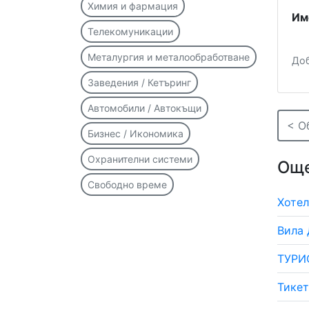
Химия и фармация
Им
Телекомуникации
Металургия и металообработване
Доб
Заведения / Кетъринг
Автомобили / Автокъщи
< О
Бизнес / Икономика
Охранителни системи
Още
Свободно време
Хотел
Вила 
ТУРИ
Тике