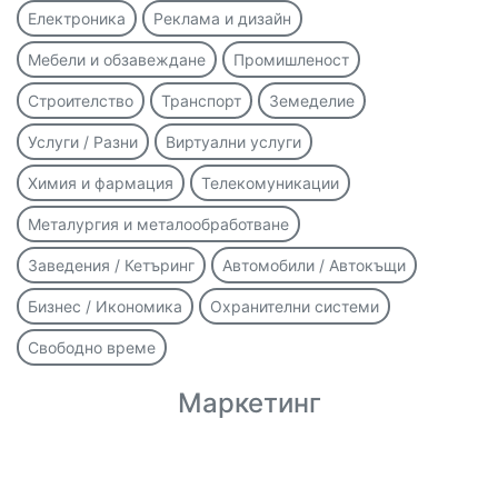
Електроника
Реклама и дизайн
Мебели и обзавеждане
Промишленост
Строителство
Транспорт
Земеделие
Услуги / Разни
Виртуални услуги
Химия и фармация
Телекомуникации
Металургия и металообработване
Заведения / Кетъринг
Автомобили / Автокъщи
Бизнес / Икономика
Охранителни системи
Свободно време
Маркетинг