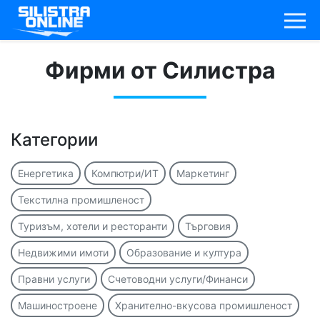
Фирми от Силистра
Категории
Енергетика
Компютри/ИТ
Маркетинг
Текстилна промишленост
Туризъм, хотели и ресторанти
Търговия
Недвижими имоти
Образование и култура
Правни услуги
Счетоводни услуги/Финанси
Машиностроене
Хранително-вкусова промишленост