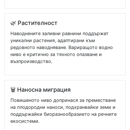
🌿 Растителност
Наводнените заливни равнини поддържат
уникални растения, адаптирани към
редовното наводняване. Вариращото водно
ниво е критично за тяхното опазване и
възпроизводство.
🗑️ Наносна миграция
Повишеното ниво допринася за преместване
на плодородни наноси, подхранвайки земи и
поддържайки биоразнообразието на речните
екосистеми.