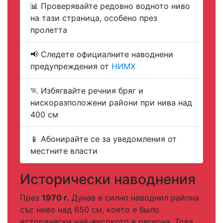
📊 Проверявайте редовно водното ниво
на тази страница, особено през
пролетта
📢 Следете официалните наводнени
предупреждения от
НИМХ
🏃 Избягвайте речния бряг и
нискоразположени райони при нива над
400 см
📱 Абонирайте се за уведомления от
местните власти
Исторически наводнения
През
1970 г.
Дунав е силно наводнил района
със ниво над 650 см, което е было
исторически най-високото в региона. Това