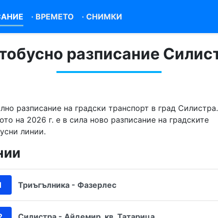
САНИЕ
·
ВРЕМЕТО
·
СНИМКИ
тобусно разписание Силис
лно разписание на градски транспорт в град Силистра.
ото на 2026 г. е в сила ново разписание на градските
усни линии.
нии
1
Триъгълника - Фазерлес
2
Силистра - Айдемир, кв. Татарица