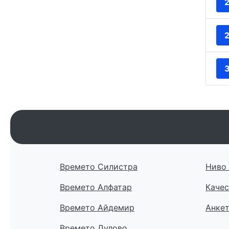
Времето Силистра
Ниво 
Времето Алфатар
Качес
Времето Айдемир
Анке
Времето Дулово