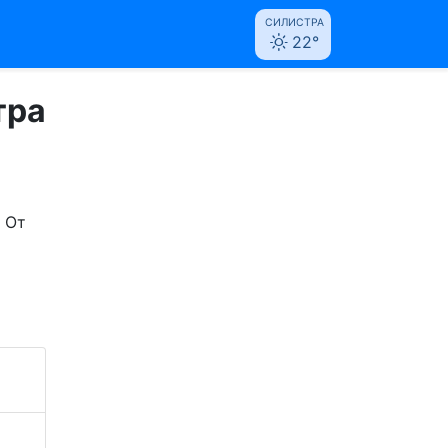
СИЛИСТРА
22°
тра
 От