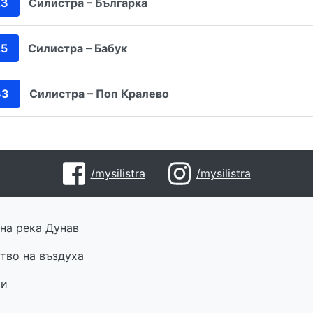
23
Силистра – Българка
25
Силистра – Бабук
33
Силистра – Поп Кралево
/mysilistra
/mysilistra
на река Дунав
тво на въздуха
ти