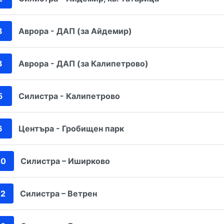
3
Аврора - ДАП (за Айдемир)
3
Аврора - ДАП (за Калипетрово)
5
Силистра - Калипетрово
6
Центъра - Гробищен парк
20
Силистра – Иширково
22
Силистра – Ветрен