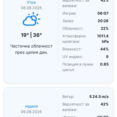
Вероятност за
42%
Утре
валежи:
08.08.2026
Изгрев:
06:07
Залез:
20:26
Облачност:
22%
19° | 36°
Атмосферно
1011.4
налягане:
hPa
Частична облачност
Влажност:
44%
през целия ден.
UV индекс:
9
Позиция в лунен
0.85
цикъл:
Вятър:
S 24.5 m/s
Вероятност за
42%
неделя
валежи:
09.08.2026