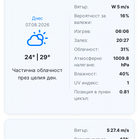
Вятър:
W 5 m/s
Вероятност за
16%
Днес
валежи:
07.08.2026
Изгрев:
06:06
Залез:
20:27
Облачност:
31%
24° | 29°
Атмосферно
1009.8
налягане:
hPa
Частична облачност
Влажност:
40%
през целия ден.
UV индекс:
1
Позиция в лунен
0.81
цикъл:
Вятър:
S 27.4 m/s