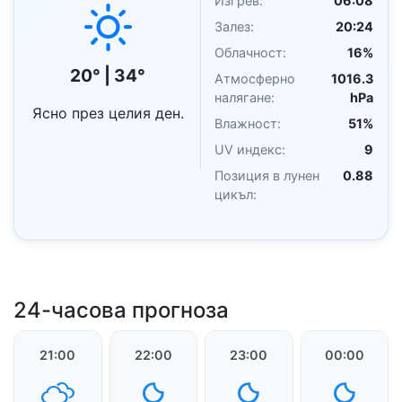
Изгрев:
06:08
Залез:
20:24
Облачност:
16%
20° | 34°
Атмосферно
1016.3
налягане:
hPa
Ясно през целия ден.
Влажност:
51%
UV индекс:
9
Позиция в лунен
0.88
цикъл:
24-часова прогноза
21:00
22:00
23:00
00:00