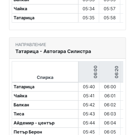
Чайка
05:34
05:57
06:1
Татарица
05:35
05:58
06:1
НАПРАВЛЕНИЕ
Татарица - Автогара Силистра
05:40
06:00
06:20
Спирка
Татарица
05:40
06:00
06:2
Чайка
05:41
06:01
06:2
Балкан
05:42
06:02
06:2
Тиса
05:43
06:03
06:2
Айдемир - център
05:44
06:04
06:2
Петър Берон
05:45
06:05
06:2