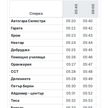
05:40
06:00
05:20
Спирка
Автогара Силистра
05:20
05:40
06:0
Гарата
05:22
05:42
06:0
Хром
05:23
05:43
06:0
Нектар
05:24
05:44
06:0
Добруджа
05:25
05:45
06:0
Помощно училище
05:26
05:46
06:0
Оранжерия
05:27
05:47
06:0
ССТ
05:28
05:48
06:0
Деленките
05:29
05:49
06:0
Петър Берон
05:30
05:50
06:1
Айдемир - център
05:31
05:52
06:1
Тиса
05:32
05:53
06:1
Балкан
05:33
05:55
06:1