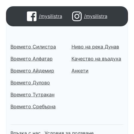
/mysilistra
/mysilistra
Времето Силистра
Ниво на река Дунав
Времето Алфатар
Качество на въздуха
Времето Айдемир
Анкети
Времето Дулово
Времето Тутракан
Времето Сребърна
Връзка с нас
Условия за ползване