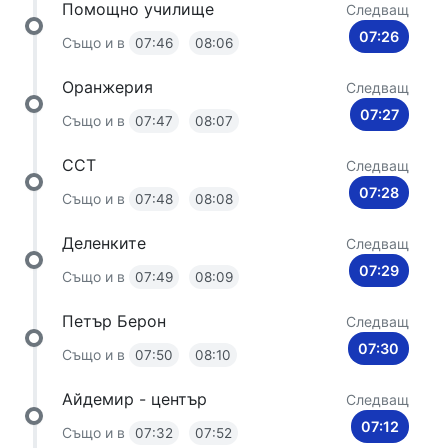
Помощно училище
Следващ
07:26
Също и в
07:46
08:06
Оранжерия
Следващ
07:27
Също и в
07:47
08:07
ССТ
Следващ
07:28
Също и в
07:48
08:08
Деленките
Следващ
07:29
Също и в
07:49
08:09
Петър Берон
Следващ
07:30
Също и в
07:50
08:10
Айдемир - център
Следващ
07:12
Също и в
07:32
07:52