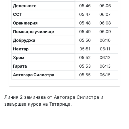
Деленките
05:46
06:06
06:2
ССТ
05:47
06:07
06:2
Оранжерия
05:48
06:08
06:2
Помощно училище
05:49
06:09
06:2
Добруджа
05:50
06:10
06:3
Нектар
05:51
06:11
06:3
Хром
05:52
06:12
06:3
Гарата
05:53
06:13
06:3
Автогара Силистра
05:55
06:15
06:3
Линия 2 заминава от Автогара Силистра и
завършва курса на Татарица.