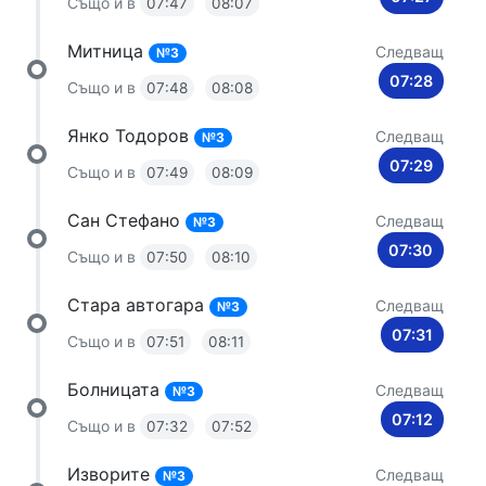
Също и в
07:47
08:07
Митница
Следващ
№3
07:28
Също и в
07:48
08:08
Янко Тодоров
Следващ
№3
07:29
Също и в
07:49
08:09
Сан Стефано
Следващ
№3
07:30
Също и в
07:50
08:10
Стара автогара
Следващ
№3
07:31
Също и в
07:51
08:11
Болницата
Следващ
№3
07:12
Също и в
07:32
07:52
Изворите
Следващ
№3