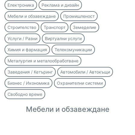
Електроника
Реклама и дизайн
Мебели и обзавеждане
Промишленост
Строителство
Транспорт
Земеделие
Услуги / Разни
Виртуални услуги
Химия и фармация
Телекомуникации
Металургия и металообработване
Заведения / Кетъринг
Автомобили / Автокъщи
Бизнес / Икономика
Охранителни системи
Свободно време
Мебели и обзавеждане