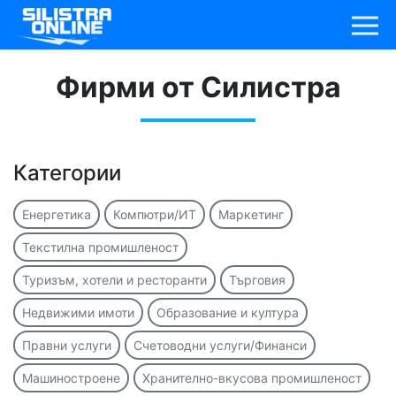
Фирми от Силистра
Категории
Енергетика
Компютри/ИТ
Маркетинг
Текстилна промишленост
Туризъм, хотели и ресторанти
Търговия
Недвижими имоти
Образование и култура
Правни услуги
Счетоводни услуги/Финанси
Машиностроене
Хранително-вкусова промишленост