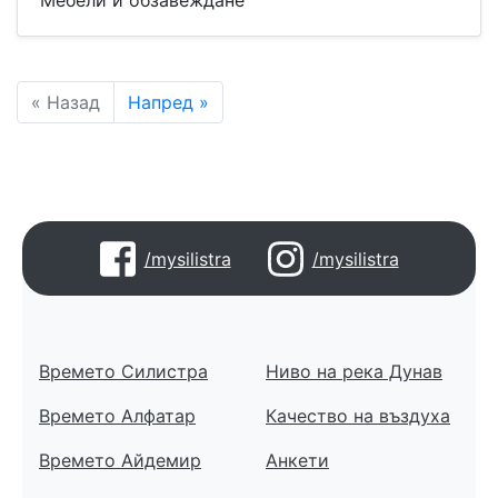
Мебели и обзавеждане
« Назад
Напред »
/mysilistra
/mysilistra
Времето Силистра
Ниво на река Дунав
Времето Алфатар
Качество на въздуха
Времето Айдемир
Анкети