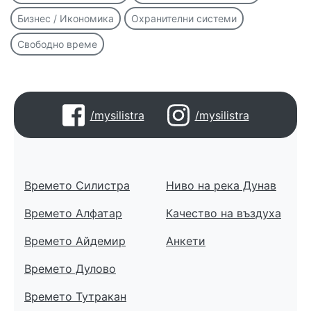
Бизнес / Икономика
Охранителни системи
Свободно време
/mysilistra
/mysilistra
Времето Силистра
Ниво на река Дунав
Времето Алфатар
Качество на въздуха
Времето Айдемир
Анкети
Времето Дулово
Времето Тутракан