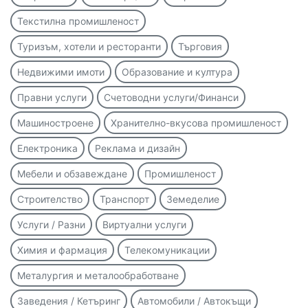
Текстилна промишленост
Туризъм, хотели и ресторанти
Търговия
Недвижими имоти
Образование и култура
Правни услуги
Счетоводни услуги/Финанси
Машиностроене
Хранително-вкусова промишленост
Електроника
Реклама и дизайн
Мебели и обзавеждане
Промишленост
Строителство
Транспорт
Земеделие
Услуги / Разни
Виртуални услуги
Химия и фармация
Телекомуникации
Металургия и металообработване
Заведения / Кетъринг
Автомобили / Автокъщи