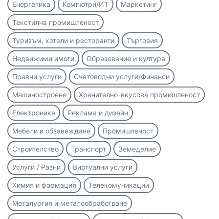
Енергетика
Компютри/ИТ
Маркетинг
Текстилна промишленост
Туризъм, хотели и ресторанти
Търговия
Недвижими имоти
Образование и култура
Правни услуги
Счетоводни услуги/Финанси
Машиностроене
Хранително-вкусова промишленост
Електроника
Реклама и дизайн
Мебели и обзавеждане
Промишленост
Строителство
Транспорт
Земеделие
Услуги / Разни
Виртуални услуги
Химия и фармация
Телекомуникации
Металургия и металообработване