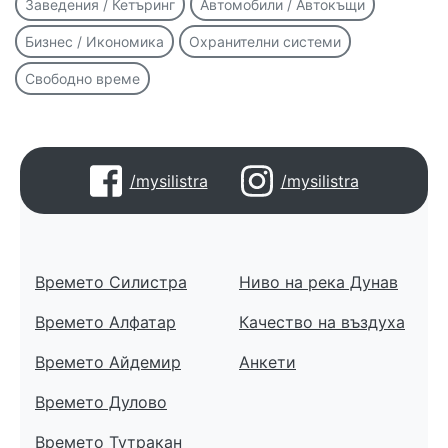
Заведения / Кетъринг
Автомобили / Автокъщи
Бизнес / Икономика
Охранителни системи
Свободно време
/mysilistra
/mysilistra
Времето Силистра
Ниво на река Дунав
Времето Алфатар
Качество на въздуха
Времето Айдемир
Анкети
Времето Дулово
Времето Тутракан