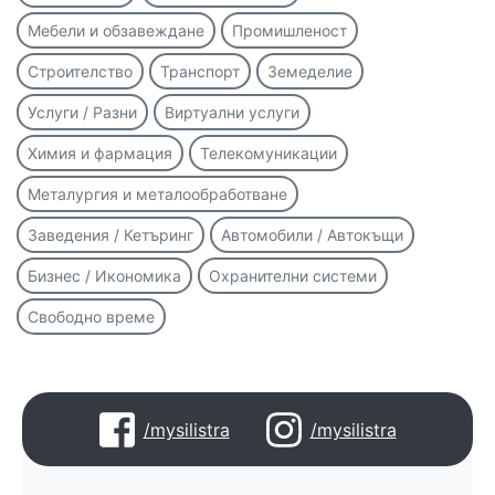
Мебели и обзавеждане
Промишленост
Строителство
Транспорт
Земеделие
Услуги / Разни
Виртуални услуги
Химия и фармация
Телекомуникации
Металургия и металообработване
Заведения / Кетъринг
Автомобили / Автокъщи
Бизнес / Икономика
Охранителни системи
Свободно време
/mysilistra
/mysilistra