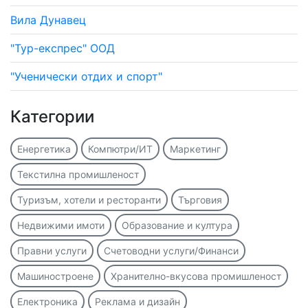
Вила Дунавец
"Тур-експрес" ООД
"Ученически отдих и спорт"
Категории
Енергетика
Компютри/ИТ
Маркетинг
Текстилна промишленост
Туризъм, хотели и ресторанти
Търговия
Недвижими имоти
Образование и култура
Правни услуги
Счетоводни услуги/Финанси
Машиностроене
Хранително-вкусова промишленост
Електроника
Реклама и дизайн