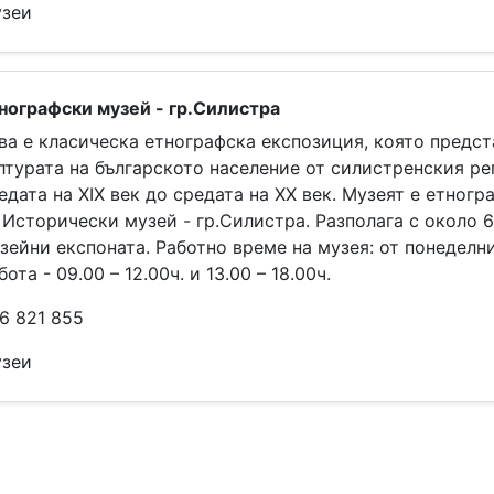
зеи
нографски музей - гр.Силистра
ва е класическа етнографска експозиция, която предст
лтурата на българското население от силистренския ре
едата на XIX век до средата на XX век. Музеят е етногр
 Исторически музей - гр.Силистра. Разполага с около 
зейни експоната. Работно време на музея: от понеделн
бота - 09.00 – 12.00ч. и 13.00 – 18.00ч.
6 821 855
зеи