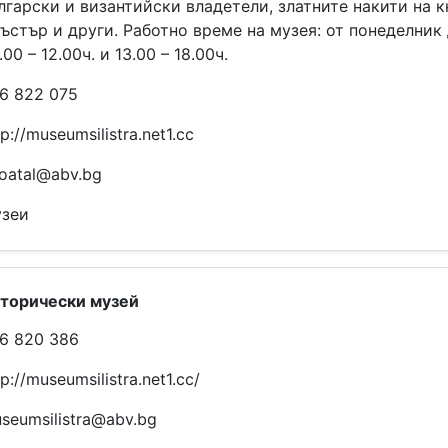
лгарски и византийски владетели, златните накити на к
ъстър и други. Работно време на музея: от понеделник 
.00 – 12.00ч. и 13.00 – 18.00ч.
6 822 075
tp://museumsilistra.net1.cc
oatal@abv.bg
зеи
торически музей
6 820 386
tp://museumsilistra.net1.cc/
seumsilistra@abv.bg