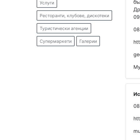
бъ
Услуги
Др
Ресторанти, клубове, дискотеки
09
Туристически агенции
08
Супермаркети
Галерии
ht
ge
Му
Ис
08
ht
mu