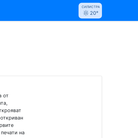
СИЛИСТРА
20°
а от
та,
ткрояват
 откриван
ървите
 печати на