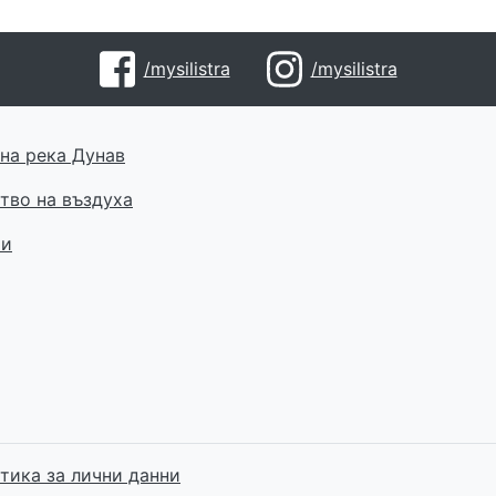
/mysilistra
/mysilistra
на река Дунав
тво на въздуха
ти
тика за лични данни