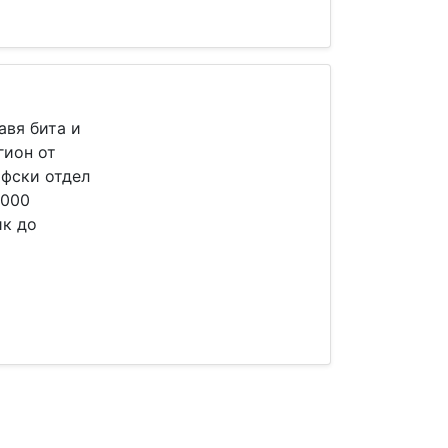
авя бита и
гион от
афски отдел
6000
ик до