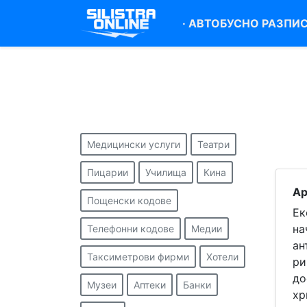
·
АВТОБУСНО РАЗПИ
Медицински услуги
Театри
Пицарии
Училища
Кина
Ар
Пощенски кодове
Ек
на
Телефонни кодове
Медии
ан
Таксиметрови фирми
Хотели
ри
до
Музеи
Аптеки
Банки
хр