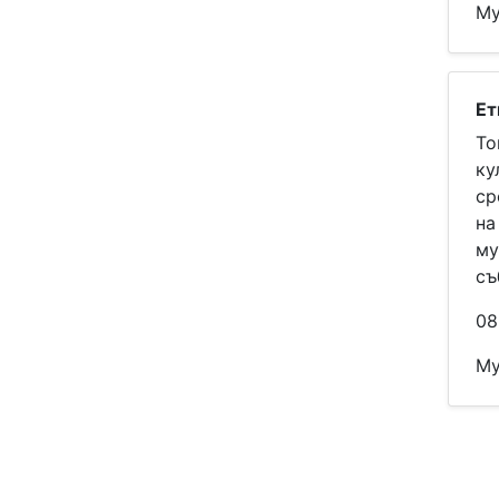
Му
Ет
То
ку
ср
на
му
съ
08
Му