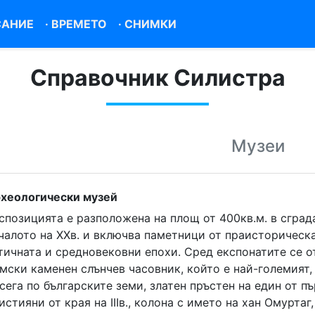
САНИЕ
·
ВРЕМЕТО
·
СНИМКИ
Справочник Силистра
Музеи
хеологически музей
спозицията е разположена на площ от 400кв.м. в сград
чалото на ХХв. и включва паметници от праисторическа
тичната и средновековни епохи. Сред експонатите се о
мски каменен слънчев часовник, който е най-големият,
сега по българските земи, златен пръстен на един от п
истияни от края на ІІІв., колона с името на хан Омуртаг,