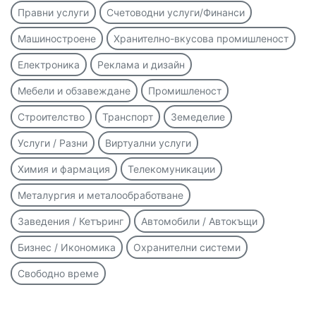
Правни услуги
Счетоводни услуги/Финанси
Машиностроене
Хранително-вкусова промишленост
Електроника
Реклама и дизайн
Мебели и обзавеждане
Промишленост
Строителство
Транспорт
Земеделие
Услуги / Разни
Виртуални услуги
Химия и фармация
Телекомуникации
Металургия и металообработване
Заведения / Кетъринг
Автомобили / Автокъщи
Бизнес / Икономика
Охранителни системи
Свободно време