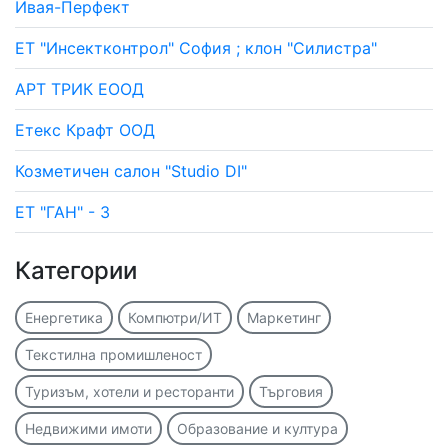
Ивая-Перфект
ЕТ "Инсектконтрол" София ; клон "Силистра"
АРТ ТРИК ЕООД
Етекс Крафт ООД
Козметичен салон "Studio DI"
ЕТ "ГАН" - 3
Категории
Енергетика
Компютри/ИТ
Маркетинг
Текстилна промишленост
Туризъм, хотели и ресторанти
Търговия
Недвижими имоти
Образование и култура