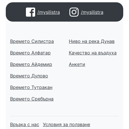
/mysilistra
/mysilistra
Времето Силистра
Ниво на река Дунав
Времето Алфатар
Качество на въздуха
Времето Айдемир
Анкети
Времето Дулово
Времето Тутракан
Времето Сребърна
Връзка с нас
Условия за ползване