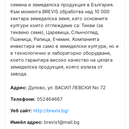
семена и земеделска продукция в България.
Към момента BREVIS обработва над 10 000
хектара земеделска земя, като основните
култури които отглеждаме са: Тикви (за
тиквено семе), Царевица, Слънчоглед,
Пшеница, Рапица, Ечемик. Компанията
инвестира не само в земеделски култури, но и
в технологично и лабораторно оборудване,
което гарантира високо качество на цялата
земеделска продукция, която излиза от
завода.
Адрес:
Дулово, ул. ВАСИЛ ЛЕВСКИ No 72
Телефони:
052464667
Уеб сайт:
http://brevis.bg/
Имейл адрес:
brevis1@mail.bg