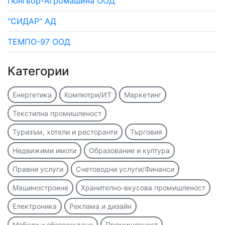
Гюнгьор-Агромашина ООД
"СИДАР" АД
ТЕМПО-97 ООД
Категории
Енергетика
Компютри/ИТ
Маркетинг
Текстилна промишленост
Туризъм, хотели и ресторанти
Търговия
Недвижими имоти
Образование и култура
Правни услуги
Счетоводни услуги/Финанси
Машиностроене
Хранително-вкусова промишленост
Електроника
Реклама и дизайн
Мебели и обзавеждане
Промишленост