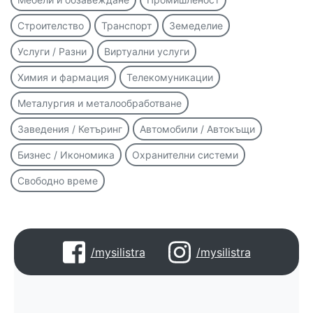
Строителство
Транспорт
Земеделие
Услуги / Разни
Виртуални услуги
Химия и фармация
Телекомуникации
Металургия и металообработване
Заведения / Кетъринг
Автомобили / Автокъщи
Бизнес / Икономика
Охранителни системи
Свободно време
/mysilistra
/mysilistra