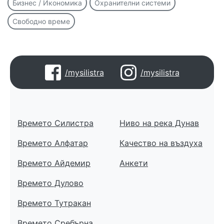
Бизнес / Икономика
Охранителни системи
Свободно време
/mysilistra
/mysilistra
Времето Силистра
Ниво на река Дунав
Времето Алфатар
Качество на въздуха
Времето Айдемир
Анкети
Времето Дулово
Времето Тутракан
Времето Сребърна