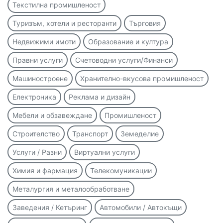
Текстилна промишленост
Туризъм, хотели и ресторанти
Търговия
Недвижими имоти
Образование и култура
Правни услуги
Счетоводни услуги/Финанси
Машиностроене
Хранително-вкусова промишленост
Електроника
Реклама и дизайн
Мебели и обзавеждане
Промишленост
Строителство
Транспорт
Земеделие
Услуги / Разни
Виртуални услуги
Химия и фармация
Телекомуникации
Металургия и металообработване
Заведения / Кетъринг
Автомобили / Автокъщи