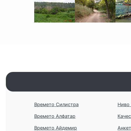
Времето Силистра
Ниво 
Времето Алфатар
Качес
Времето Айдемир
Анке