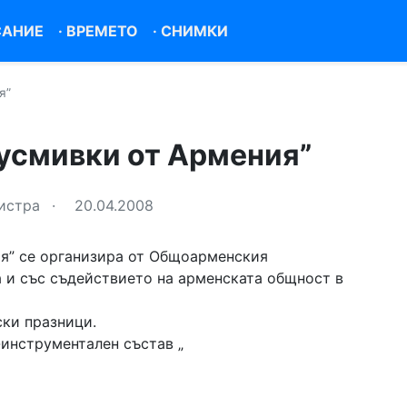
САНИЕ
·
ВРЕМЕТО
·
СНИМКИ
я”
усмивки от Армения”
листра
·
20.04.2008
я” се организира от Общоарменския
 и със съдействието на арменската общност в
ки празници.
-инструментален състав „