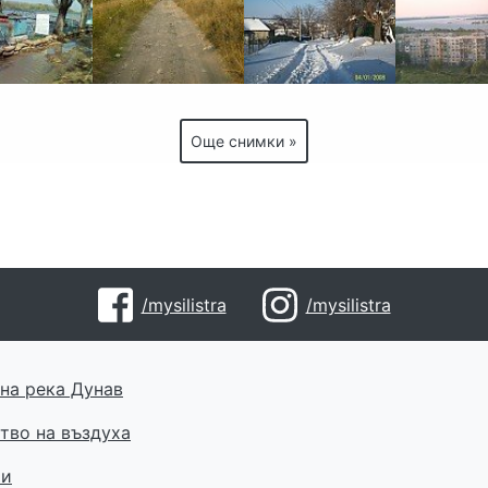
Още снимки »
/mysilistra
/mysilistra
на река Дунав
тво на въздуха
ти