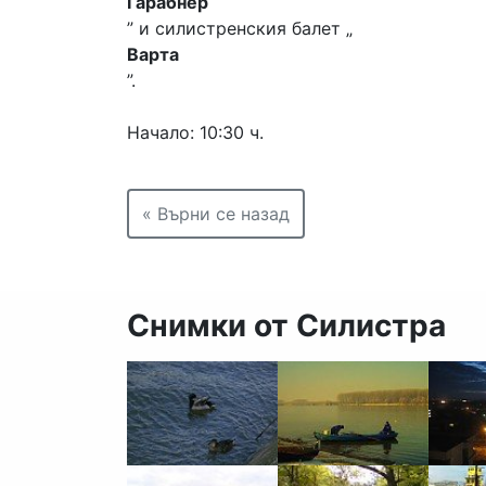
Гарабнер
” и силистренския балет „
Варта
”.
Начало: 10:30 ч.
« Върни се назад
Снимки от Силистра