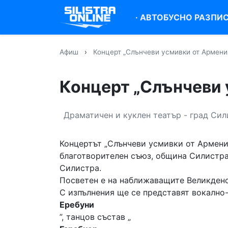
·
АВТОБУСНО РАЗПИ
Афиш
›
Концерт „Слънчеви усмивки от Армени
Концерт „Слънчеви 
Драматичен и куклен театър - град Си
Концертът „Слънчеви усмивки от Армени
благотворителен съюз, община Силистра
Силистра.
Посветен е на наближаващите Великденс
С изпълнения ще се представят вокално
Еребуни
”, танцов състав „