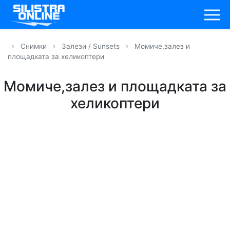
›
Снимки
›
Залези / Sunsets
›
Момиче,залез и
площадката за хеликоптери
Момиче,залез и площадката за
хеликоптери