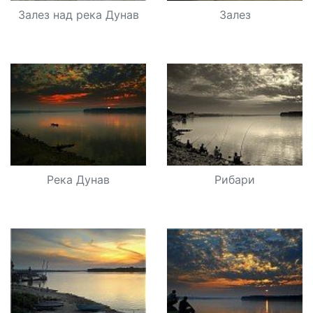
Залез над река Дунав
Залез
Река Дунав
Рибари