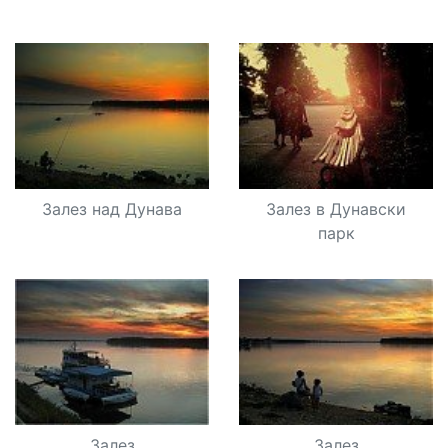
Залез над Дунава
Залез в Дунавски
парк
Залез
Залез