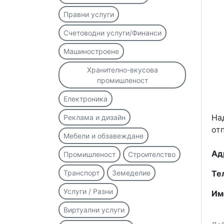
Правни услуги
Счетоводни услуги/Финанси
Машиностроене
Хранително-вкусова
промишленост
Електроника
На
Реклама и дизайн
от
Мебели и обзавеждане
Ад
Промишленост
Строителство
Транспорт
Земеделие
Те
Услуги / Разни
Им
Виртуални услуги