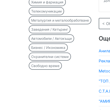
Доб
Химия и фармация
Телекомуникации
Металургия и металообработване
< О
Заведения / Кетъринг
Още
Автомобили / Автокъщи
Бизнес / Икономика
Анил
Охранителни системи
Рекла
Свободно време
Metod
"ТОП
С.Т.А
"АМИ