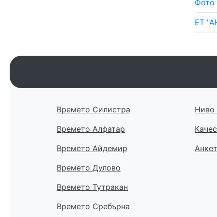
Фото
ЕТ "А
Времето Силистра
Ниво 
Времето Алфатар
Качес
Времето Айдемир
Анке
Времето Дулово
Времето Тутракан
Времето Сребърна