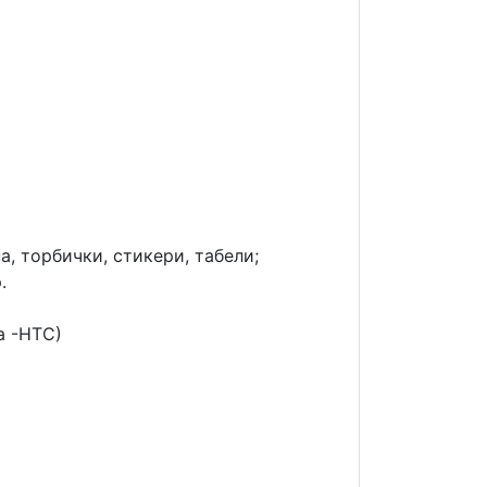
а, торбички, стикери, табели;
.
а -НТС)