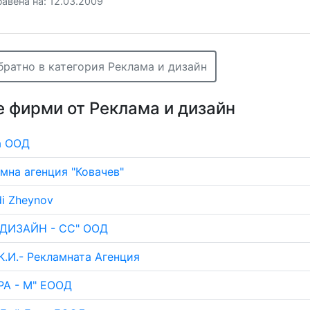
авена на: 12.03.2009
братно в категория Реклама и дизайн
 фирми от Реклама и дизайн
а ООД
мна агенция "Ковачев"
i Zheynov
 ДИЗАЙН - СС" ООД
.К.И.- Рекламната Агенция
РА - М" ЕООД