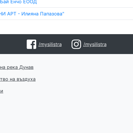
 Бай Енчо ЕООД
НИ АРТ - Илияна Папазова"
/mysilistra
/mysilistra
на река Дунав
тво на въздуха
ти