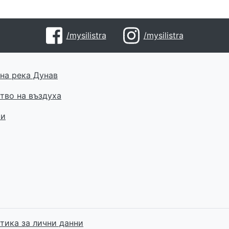
/mysilistra
/mysilistra
на река Дунав
тво на въздуха
ти
тика за лични данни