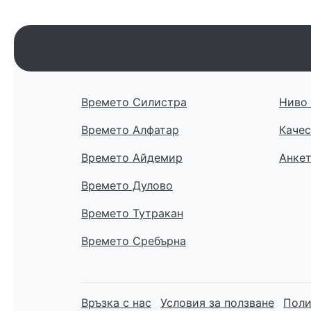
Времето Силистра
Ниво 
Времето Алфатар
Качес
Времето Айдемир
Анке
Времето Дулово
Времето Тутракан
Времето Сребърна
Връзка с нас
Условия за ползване
Поли