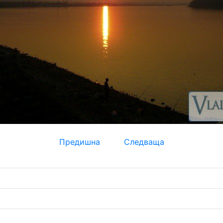
Предишна
Следваща