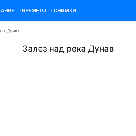
САНИЕ
·
ВРЕМЕТО
·
СНИМКИ
ека Дунав
Залез над река Дунав