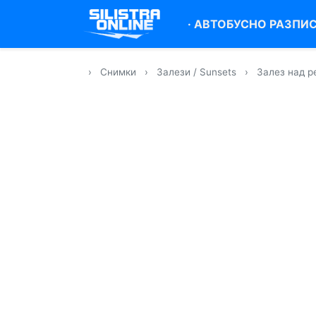
·
АВТОБУСНО РАЗПИ
›
Снимки
›
Залези / Sunsets
›
Залез над р