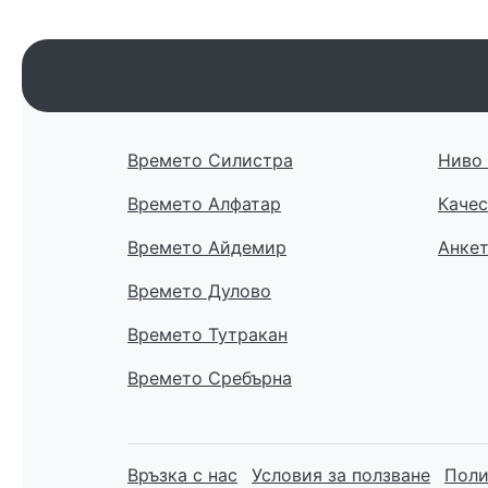
Времето Силистра
Ниво 
Времето Алфатар
Качес
Времето Айдемир
Анке
Времето Дулово
Времето Тутракан
Времето Сребърна
Връзка с нас
Условия за ползване
Поли