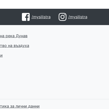
/mysilistra
/mysilistra
на река Дунав
тво на въздуха
ти
тика за лични данни