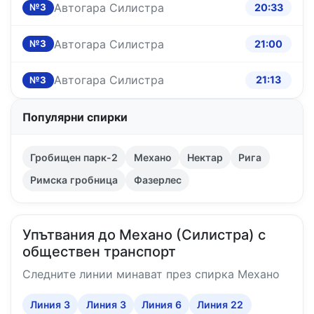
Автогара Силистра
20:33
№3
Автогара Силистра
21:00
№3
Автогара Силистра
21:13
№3
Популярни спирки
Гробищен парк-2
Механо
Нектар
Рига
Римска гробница
Фазерлес
Упътвания до Механо (Силистра) с
обществен транспорт
Следните линии минават през спирка Механо
Линия 3
Линия 3
Линия 6
Линия 22