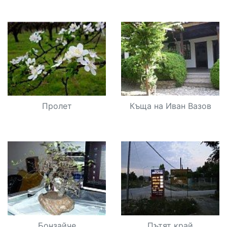
Пролет
Къща на Иван Вазов
Бонзайче
Пътят край