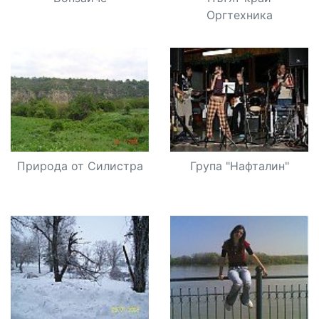
Оргтехника
Природа от Силистра
Група "Нафталин"