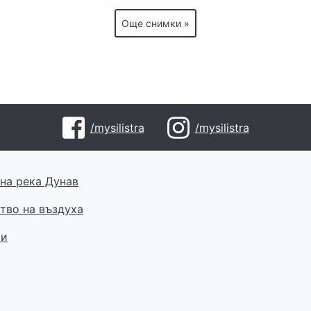
Още снимки »
/mysilistra
/mysilistra
на река Дунав
тво на въздуха
ти