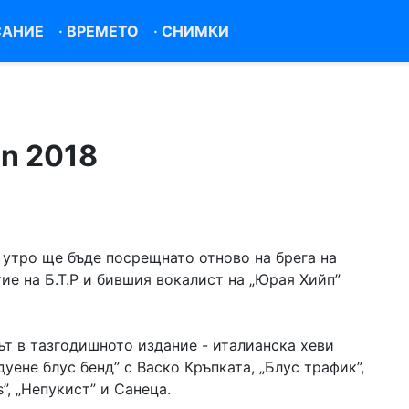
САНИЕ
·
ВРЕМЕТО
·
СНИМКИ
an 2018
 утро ще бъде посрещнато отново на брега на
ие на Б.Т.Р и бившия вокалист на „Юрая Хийп”
ът в тазгодишното издание - италианска хеви
уене блус бенд” с Васко Кръпката, „Блус трафик”,
s”, „Непукист” и Санеца.