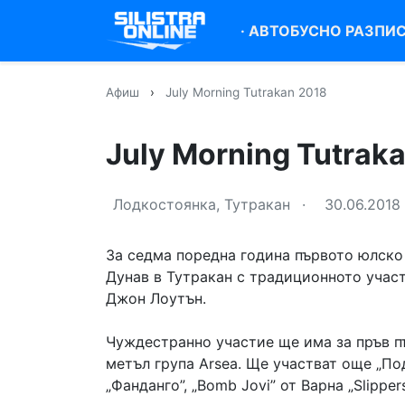
·
АВТОБУСНО РАЗПИ
Афиш
›
July Morning Tutrakan 2018
July Morning Tutrak
Лодкостоянка, Тутракан
·
30.06.2018
За седма поредна година първото юлско
Дунав в Тутракан с традиционното участ
Джон Лоутън.
Чуждестранно участие ще има за пръв п
метъл група Аrsea. Ще участват още „Под
„Фанданго”, „Bomb Jovi” от Варна „Slipper