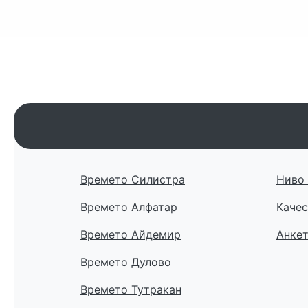
Времето Силистра
Ниво 
Времето Алфатар
Качес
Времето Айдемир
Анке
Времето Дулово
Времето Тутракан