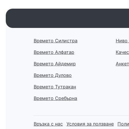
Времето Силистра
Ниво 
Времето Алфатар
Качес
Времето Айдемир
Анке
Времето Дулово
Времето Тутракан
Времето Сребърна
Връзка с нас
Условия за ползване
Поли