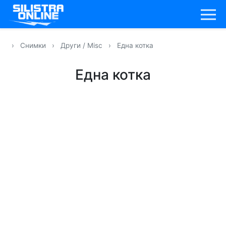
›
Снимки
›
Други / Misc
›
Една котка
Една котка