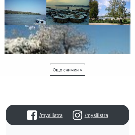
Още снимки »
/mysilistra
/mysilistra