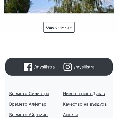
Още снимки »
/mysilistra
/mysilistra
Времето Силистра
Ниво на река Дунав
Времето Алфатар
Качество на въздуха
Времето Айдемир
Анкети