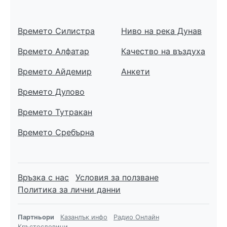
Времето Силистра
Ниво на река Дунав
Времето Алфатар
Качество на въздуха
Времето Айдемир
Анкети
Времето Дулово
Времето Тутракан
Времето Сребърна
Връзка с нас
Условия за ползване
Политика за лични данни
Партньори
Казанлък инфо
Радио Онлайн
Кръстословици