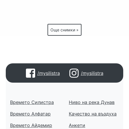
Още снимки »
/mysilistra
/mysilistra
Времето Силистра
Ниво на река Дунав
Времето Алфатар
Качество на въздуха
Времето Айдемир
Анкети