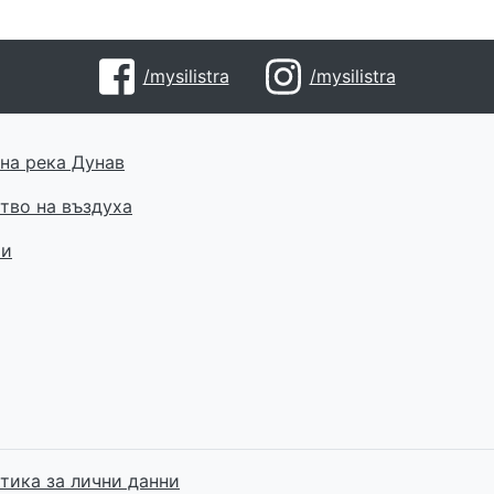
/mysilistra
/mysilistra
на река Дунав
тво на въздуха
ти
тика за лични данни