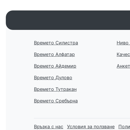
Времето Силистра
Ниво 
Времето Алфатар
Качес
Времето Айдемир
Анке
Времето Дулово
Времето Тутракан
Времето Сребърна
Връзка с нас
Условия за ползване
Поли