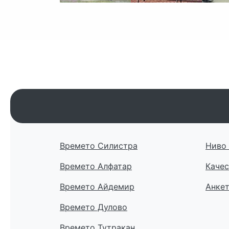
Времето Силистра
Ниво 
Времето Алфатар
Качес
Времето Айдемир
Анке
Времето Дулово
Времето Тутракан