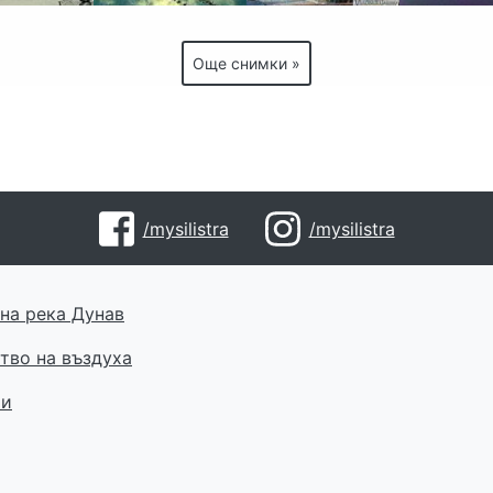
Още снимки »
/mysilistra
/mysilistra
на река Дунав
тво на въздуха
ти