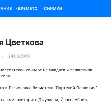
САНИЕ
·
ВРЕМЕТО
·
СНИМКИ
я Цветкова
·
24.03.2009
мостоятелен концерт на младата и талантлива
кова.
та и Регионална билиотека “Партений Павлович”.
 на композиторите Джулиани, Йепес, Абрил,