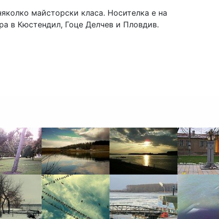
няколко майсторски класа. Носителка е на
ра в Кюстендил, Гоце Делчев и Пловдив.