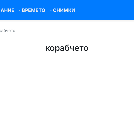
САНИЕ
·
ВРЕМЕТО
·
СНИМКИ
рабчето
корабчето