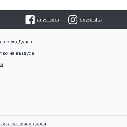
/mysilistra
/mysilistra
на река Дунав
тво на въздуха
ти
тика за лични данни