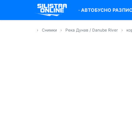
·
АВТОБУСНО РАЗПИ
›
Снимки
›
Река Дунав / Danube River
›
ко