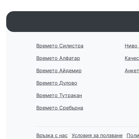
Времето Силистра
Ниво 
Времето Алфатар
Качес
Времето Айдемир
Анке
Времето Дулово
Времето Тутракан
Времето Сребърна
Връзка с нас
Условия за ползване
Поли