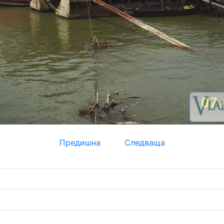
Предишна
Следваща