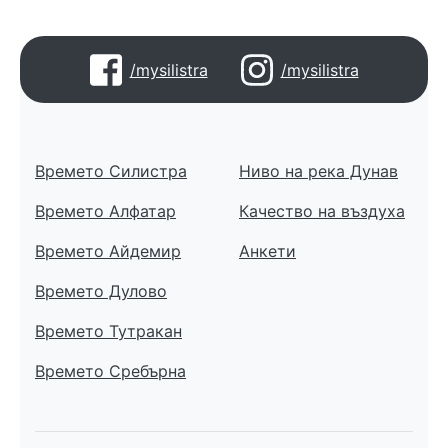
/mysilistra
/mysilistra
Времето Силистра
Ниво на река Дунав
Времето Алфатар
Качество на въздуха
Времето Айдемир
Анкети
Времето Дулово
Времето Тутракан
Времето Сребърна