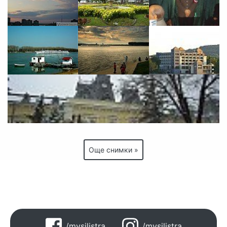
Още снимки »
/mysilistra
/mysilistra