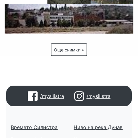
Още снимки »
/mysilistra
/mysilistra
Времето Силистра
Ниво на река Дунав