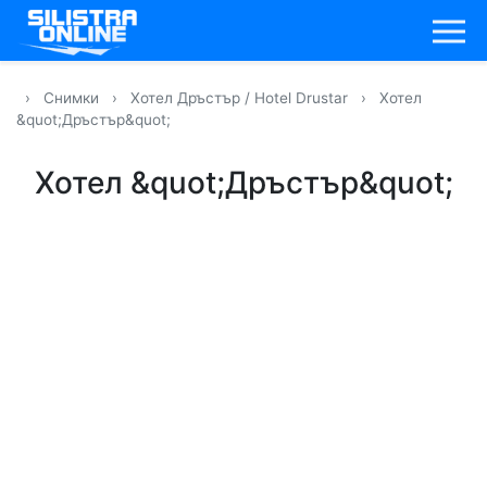
›
Снимки
›
Хотел Дръстър / Hotel Drustar
›
Хотел
&quot;Дръстър&quot;
Хотел &quot;Дръстър&quot;