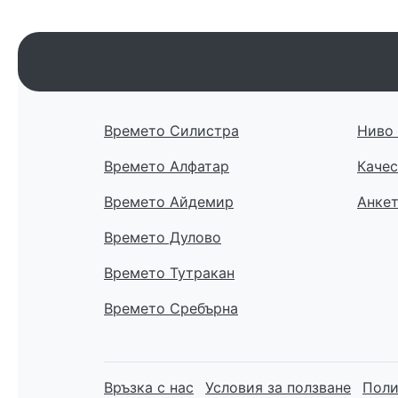
Времето Силистра
Ниво 
Времето Алфатар
Качес
Времето Айдемир
Анке
Времето Дулово
Времето Тутракан
Времето Сребърна
Връзка с нас
Условия за ползване
Поли