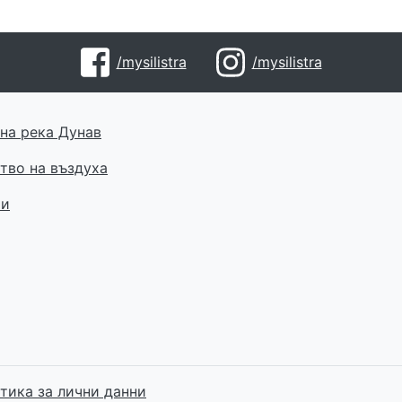
/mysilistra
/mysilistra
на река Дунав
тво на въздуха
ти
тика за лични данни