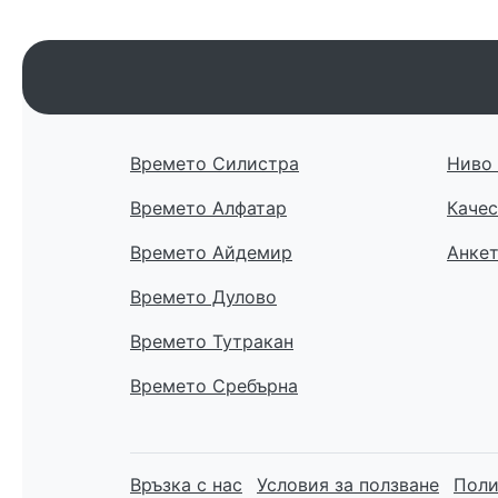
Времето Силистра
Ниво 
Времето Алфатар
Качес
Времето Айдемир
Анке
Времето Дулово
Времето Тутракан
Времето Сребърна
Връзка с нас
Условия за ползване
Поли