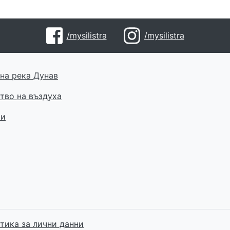
/mysilistra
/mysilistra
на река Дунав
тво на въздуха
ти
тика за лични данни