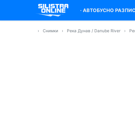
·
АВТОБУСНО РАЗПИ
›
Снимки
›
Река Дунав / Danube River
›
Ре