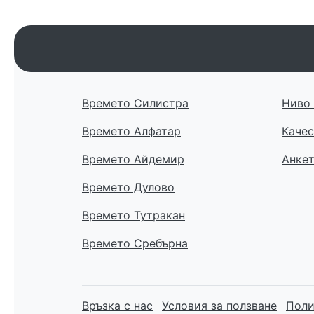
Времето Силистра
Ниво 
Времето Алфатар
Качес
Времето Айдемир
Анке
Времето Дулово
Времето Тутракан
Времето Сребърна
Връзка с нас
Условия за ползване
Поли