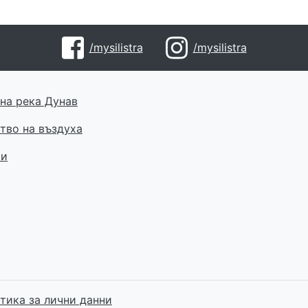
/mysilistra
/mysilistra
на река Дунав
тво на въздуха
ти
тика за лични данни