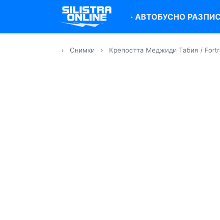
·
АВТОБУСНО РАЗПИ
›
Снимки
›
Крепостта Меджиди Табия / Fortre