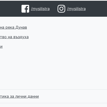
/mysilistra
/mysilistra
на река Дунав
тво на въздуха
ти
тика за лични данни