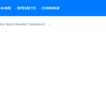
САНИЕ
·
ВРЕМЕТО
·
СНИМКИ
ss &quot;Medjidi Tabia&quot;
›