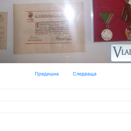
Предишна
Следваща