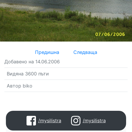
Предишна
Следваща
Добавено на 14.06.2006
Видяна 3600 пъти
Автор biko
/mysilistra
/mysilistra