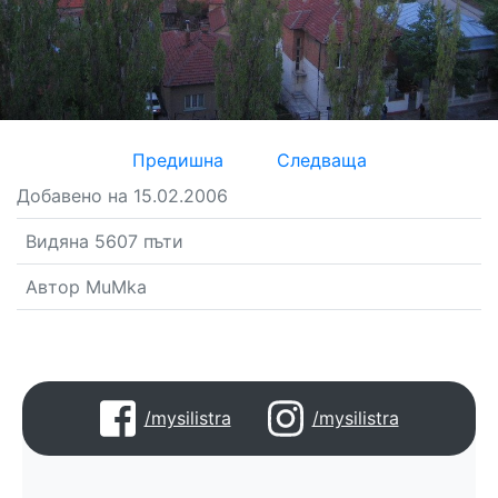
Предишна
Следваща
Добавено на 15.02.2006
Видяна 5607 пъти
Автор MuMka
/mysilistra
/mysilistra