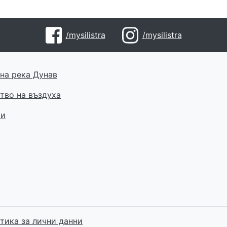
/mysilistra
/mysilistra
на река Дунав
тво на въздуха
ти
тика за лични данни