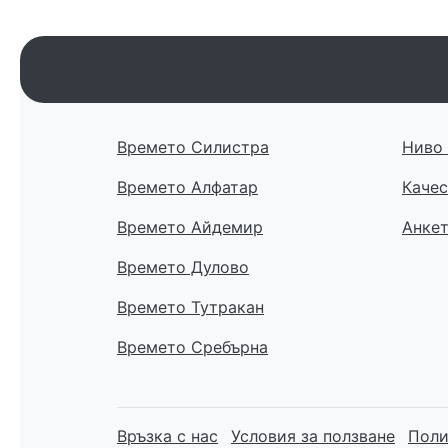
Времето Силистра
Ниво 
Времето Алфатар
Качес
Времето Айдемир
Анке
Времето Дулово
Времето Тутракан
Времето Сребърна
Връзка с нас
Условия за ползване
Поли