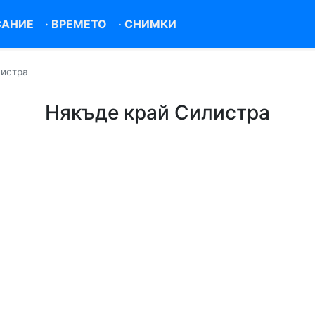
САНИЕ
·
ВРЕМЕТО
·
СНИМКИ
листра
Някъде край Силистра