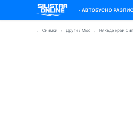
·
АВТОБУСНО РАЗПИ
›
Снимки
›
Други / Misc
›
Някъде край Си