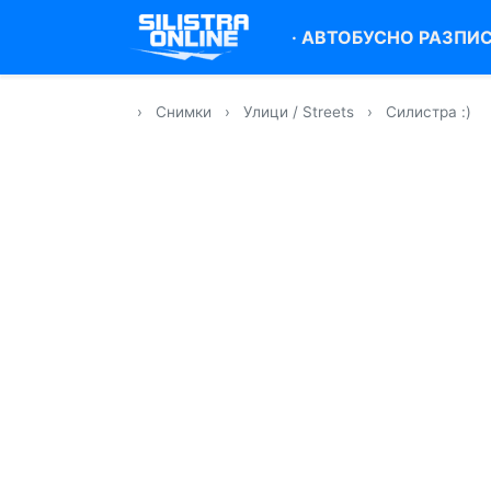
·
АВТОБУСНО РАЗПИ
›
Снимки
›
Улици / Streets
›
Силистра :)