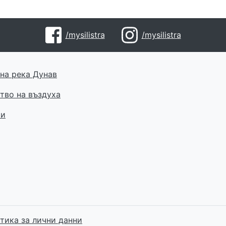
/mysilistra
/mysilistra
на река Дунав
тво на въздуха
ти
тика за лични данни