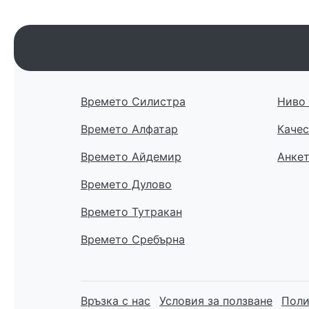
Времето Силистра
Ниво 
Времето Алфатар
Качес
Времето Айдемир
Анке
Времето Дулово
Времето Тутракан
Времето Сребърна
Връзка с нас
Условия за ползване
Поли