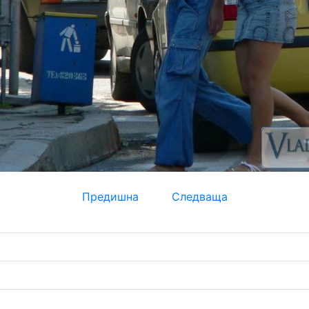
Предишна
Следваща