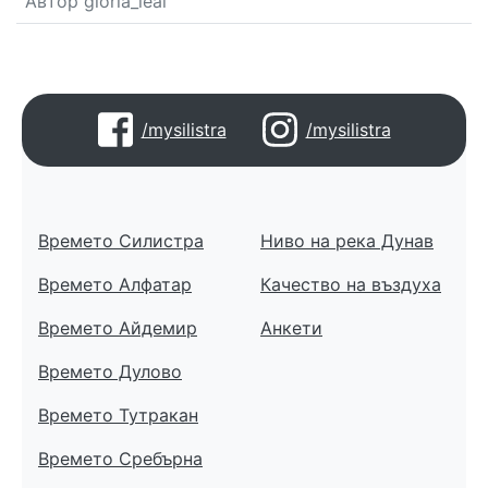
Автор gloria_leal
/mysilistra
/mysilistra
Времето Силистра
Ниво на река Дунав
Времето Алфатар
Качество на въздуха
Времето Айдемир
Анкети
Времето Дулово
Времето Тутракан
Времето Сребърна