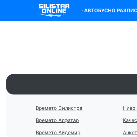
·
АВТОБУСНО РАЗПИ
Времето Силистра
Ниво 
Времето Алфатар
Качес
Времето Айдемир
Анке