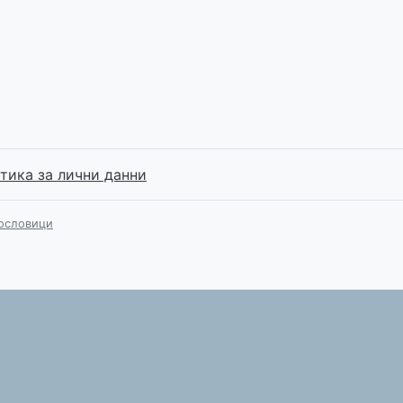
тика за лични данни
ословици