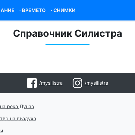
САНИЕ
·
ВРЕМЕТО
·
СНИМКИ
Справочник Силистра
/mysilistra
/mysilistra
на река Дунав
тво на въздуха
ти