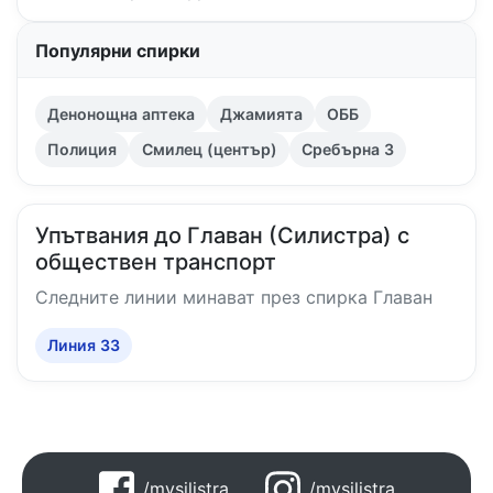
Популярни спирки
Денонощна аптека
Джамията
ОББ
Полиция
Смилец (център)
Сребърна 3
Упътвания до Главан (Силистра) с
обществен транспорт
Следните линии минават през спирка Главан
Линия 33
/mysilistra
/mysilistra