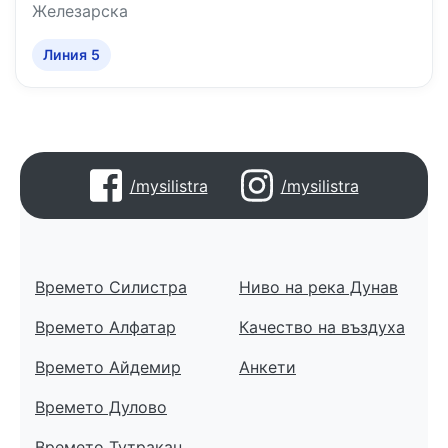
Железарска
Линия 5
/mysilistra
/mysilistra
Времето Силистра
Ниво на река Дунав
Времето Алфатар
Качество на въздуха
Времето Айдемир
Анкети
Времето Дулово
Времето Тутракан