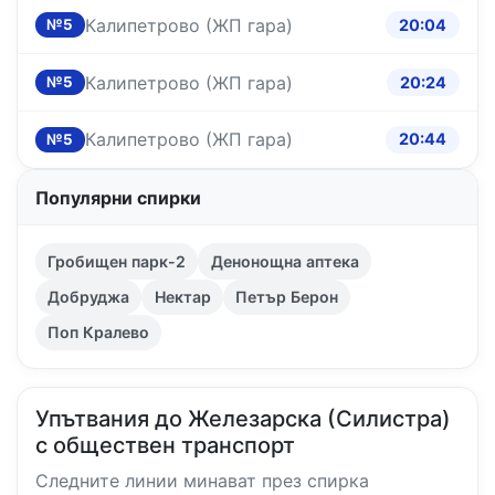
Калипетрово (ЖП гара)
20:04
№5
Калипетрово (ЖП гара)
20:24
№5
Калипетрово (ЖП гара)
20:44
№5
Популярни спирки
Гробищен парк-2
Денонощна аптека
Добруджа
Нектар
Петър Берон
Поп Кралево
Упътвания до Железарска (Силистра)
с обществен транспорт
Следните линии минават през спирка