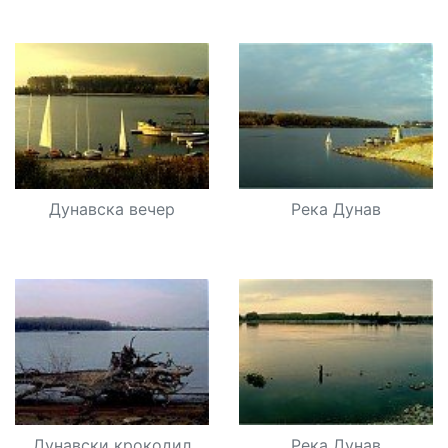
Дунавска вечер
Река Дунав
Дунавски крокодил
Река Дунав