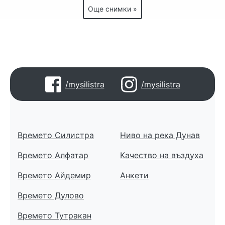
Още снимки »
/mysilistra
/mysilistra
Времето Силистра
Ниво на река Дунав
Времето Алфатар
Качество на въздуха
Времето Айдемир
Анкети
Времето Дулово
Времето Тутракан